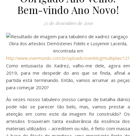
Bem-vindo Ano Novo!
23 de dezembro de 2019
Obra dos artesãos Demóstenes Fidelis e Lusyennir Lacerda,
encontrada em
http://www.overmundo.com.br/uploads/overblog/multiplas/121107
Como entusiasta do Xadrez, valho-me dele, agora em
2019, para me despedir do ano que se finda, afinal a
partida está terminando. Então, vamos arrumar as peças
para começar 2020?
Às vezes nosso tabuleiro (nosso campo de batalha diário)
pode não se parecer tão belo, mas, vamos prestar a
atenção em como este da imagem foi construído? Os
artesãos trouxeram tanta exuberância da essência dos
materiais utilizados – acreditem ou não, é feito com massa
à base de fécula de mandioca, uma importante fonte de