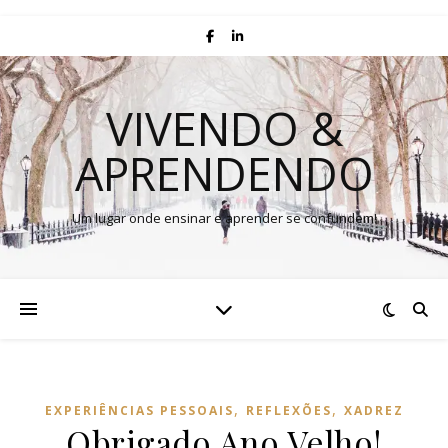
VIVENDO &
APRENDENDO
Um lugar onde ensinar e aprender se confundem!
,
,
EXPERIÊNCIAS PESSOAIS
REFLEXÕES
XADREZ
Obrigado Ano Velho!